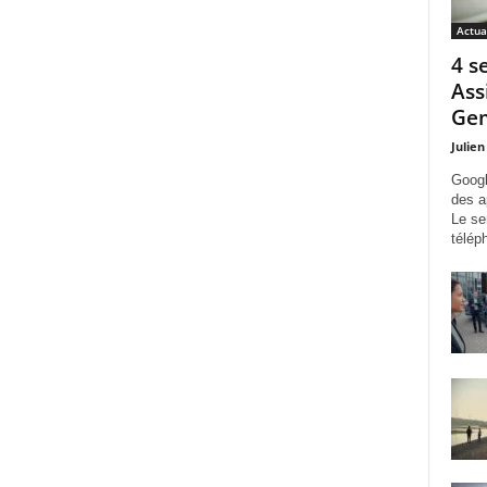
Actua
4 s
Ass
Gem
Julien
Googl
des a
Le se
télép