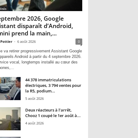
lités
eptembre 2026, Google
istant disparaît d’Android,
ini prend la main,...
 Pottier
-
6 août 2026
0
e va retirer progressivement Assistant Google
ppareils Android à partir du 4 septembre 2026.
rvice vocal, longtemps installé au cœur des
hones,...
44 378 immatriculations
électriques, 3 794 ventes pour
la R5, podium...
5 août 2026
Deux réacteurs à l’arrêt,
Chooz 1 coupé le 1er août à...
4 août 2026