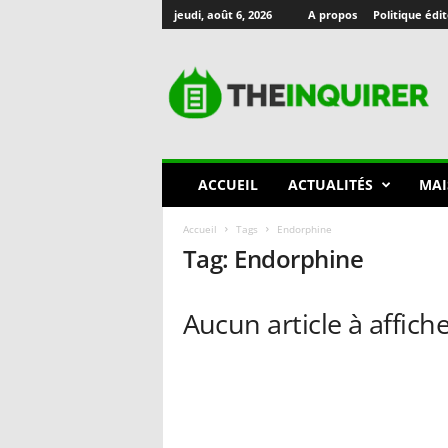
jeudi, août 6, 2026
A propos
Politique édit
T
h
e
I
n
q
u
ACCUEIL
ACTUALITÉS
MAI
i
r
Accueil
Tags
Endorphine
e
Tag: Endorphine
r
🇫🇷
Aucun article à affich