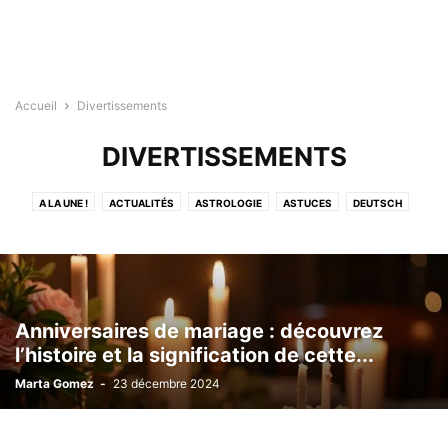
Accueil
Divertissements
DIVERTISSEMENTS
A LA UNE !
ACTUALITÉS
ASTROLOGIE
ASTUCES
DEUTSCH
DIVERTISSEMENTS
ENGLISH
ESPAÑOL
ITALIANO
LA NATURE
MAISON
MODE DE VIE
SANTÉ
TECHNOLOGIE
TESTS
Anniversaires de mariage : découvrez
l’histoire et la signification de cette...
Marta Gomez
-
23 décembre 2024