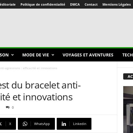
éditoriale
Politique de confidentialité
DMCA
Contact
Mentions Légales
SON
MODE DE VIE
VOYAGES ET AVENTURES
TECH
ti-agressions : efficacité et innovations
AC
st du bracelet anti-
cité et innovations
0
X
WhatsApp
Linkedin