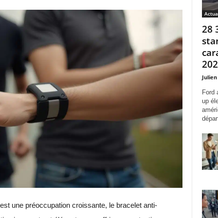
Actua
28 
sta
car
2027
Julien
Ford 
up él
améri
départ
st une préoccupation croissante, le bracelet anti-