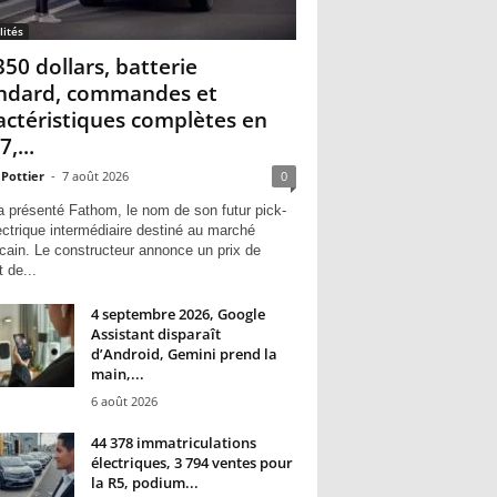
lités
350 dollars, batterie
ndard, commandes et
actéristiques complètes en
,...
 Pottier
-
7 août 2026
0
a présenté Fathom, le nom de son futur pick-
ectrique intermédiaire destiné au marché
cain. Le constructeur annonce un prix de
 de...
4 septembre 2026, Google
Assistant disparaît
d’Android, Gemini prend la
main,...
6 août 2026
44 378 immatriculations
électriques, 3 794 ventes pour
la R5, podium...