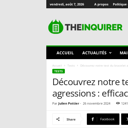
vendredi, août 7, 2026
A propos
Politique 
T
h
e
I
n
q
u
ACCUEIL
ACTUALITÉS
MAI
i
r
Accueil
Tests
Découvrez notre test du bracelet an
e
TESTS
r
Découvrez notre te
🇫🇷
agressions : effica
Par
Julien Pottier
-
26 novembre 2024
1241
Facebook
Share