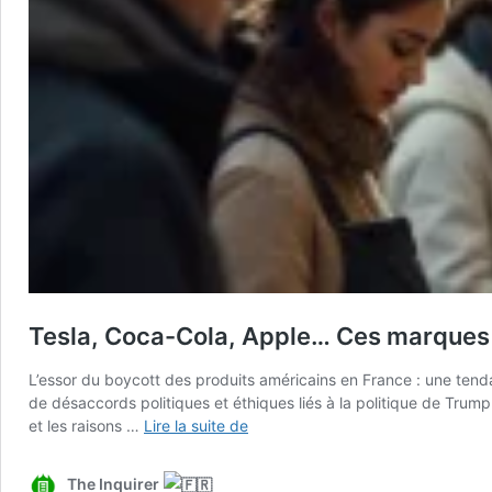
Tesla, Coca-Cola, Apple… Ces marques 
L’essor du boycott des produits américains en France : une ten
de désaccords politiques et éthiques liés à la politique de Tru
Tesla,
et les raisons …
Lire la suite de
Coca-
Cola,
The Inquirer