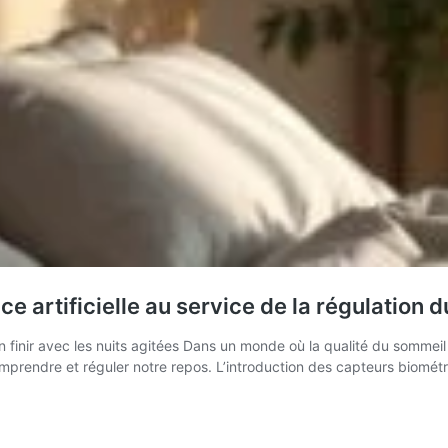
ce artificielle au service de la régulation
r en finir avec les nuits agitées Dans un monde où la qualité du somm
endre et réguler notre repos. L’introduction des capteurs biométrique
Les
capteurs
biométriques