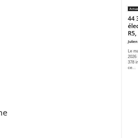
Actua
44 
éle
R5,
Julien
Le ma
2026 
378 i
ce...
ne