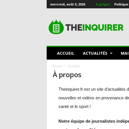
mercredi, août 5, 2026
A propos
Politique
T
h
e
I
n
q
u
ACCUEIL
ACTUALITÉS
MAI
i
r
Accueil
À propos
e
À propos
r
🇫🇷
Theinquirer.fr est un site d’actualité
nouvelles et vidéos en provenance dire
santé et le sport !
Notre équipe de journalistes indépe