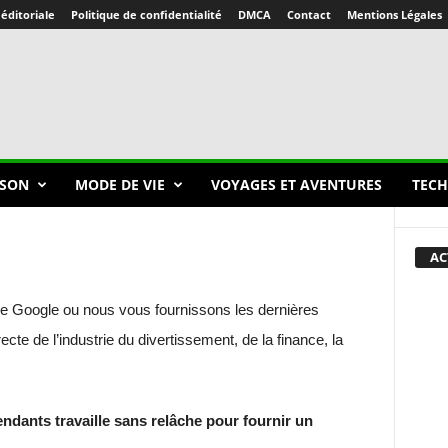
 éditoriale
Politique de confidentialité
DMCA
Contact
Mentions Légales
SON
MODE DE VIE
VOYAGES ET AVENTURES
TECH
AC
s de Google ou nous vous fournissons les dernières
cte de l’industrie du divertissement, de la finance, la
ndants travaille sans relâche pour fournir un